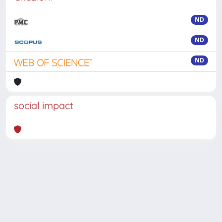
ND
ND
ND
social impact
Powered by
IRIS
-
about IRIS
-
Utilizzo dei cookie
-
Privacy
Copyright © 2026