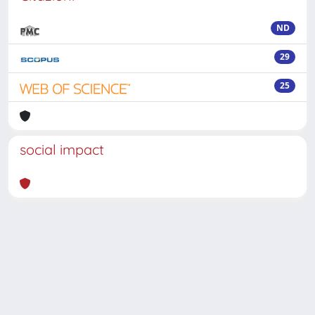
ND
29
25
social impact
Powered by
IRIS
-
about IRIS
-
Utilizzo dei cookie
-
Privacy
Copyright © 2026