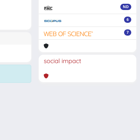
ND
6
7
social impact