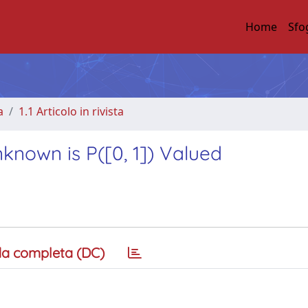
Home
Sfo
a
1.1 Articolo in rivista
nown is P([0, 1]) Valued
a completa (DC)