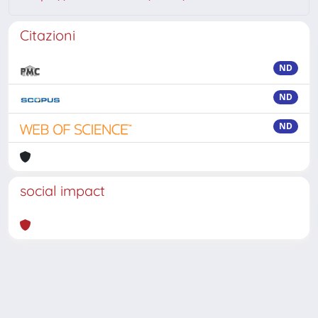
Citazioni
ND
ND
ND
social impact