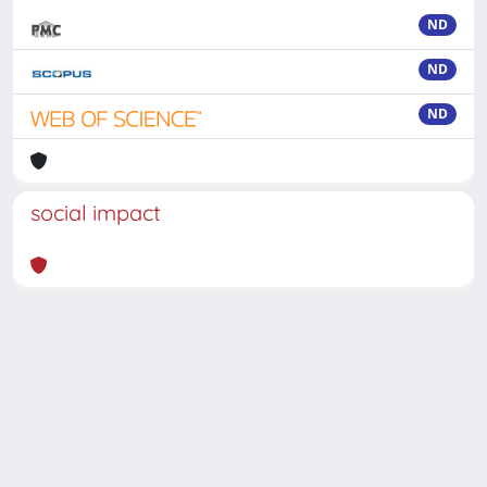
ND
ND
ND
social impact
Powered by
IRIS
-
about IRIS
-
Utilizzo dei cookie
-
Privacy
Copyright © 2026