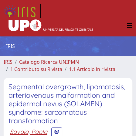
IRIS
IRIS
Catalogo Ricerca UNIPMN
1 Contributo su Rivista
1.1 Articolo in rivista
Segmental overgrowth, lipomatosis,
arteriovenous malformation and
epidermal nevus (SOLAMEN)
syndrome: sarcomatous
transformation
Savoia, Paola