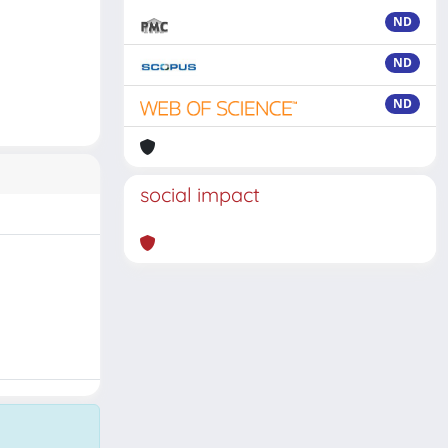
ND
ND
ND
social impact