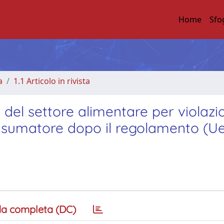
Home
Sfo
a
1.1 Articolo in rivista
i del settore alimentare per violazi
onsumatore dopo il regolamento (Ue
a completa (DC)