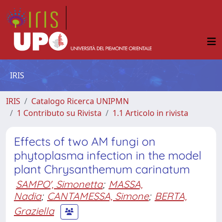
IRIS
IRIS
Catalogo Ricerca UNIPMN
1 Contributo su Rivista
1.1 Articolo in rivista
Effects of two AM fungi on
phytoplasma infection in the model
plant Chrysanthemum carinatum
SAMPO', Simonetta
;
MASSA,
Nadia
;
CANTAMESSA, Simone
;
BERTA,
Graziella