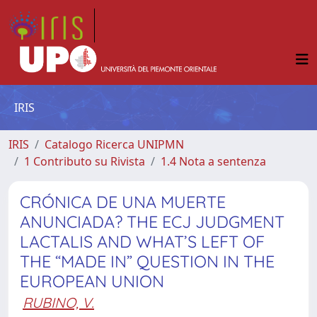
IRIS
IRIS
Catalogo Ricerca UNIPMN
1 Contributo su Rivista
1.4 Nota a sentenza
CRÓNICA DE UNA MUERTE
ANUNCIADA? THE ECJ JUDGMENT
LACTALIS AND WHAT’S LEFT OF
THE “MADE IN” QUESTION IN THE
EUROPEAN UNION
RUBINO, V.