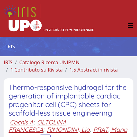
IRIS
IRIS
Catalogo Ricerca UNIPMN
1 Contributo su Rivista
1.5 Abstract in rivista
Thermo-responsive hydrogel for the
generation of implantable cardiac
progenitor cell (CPC) sheets for
scaffold-less tissue engineering
Cochis A
;
OLTOLINA,
FRANCESCA
;
RIMONDINI, Lia
;
PRAT, Maria