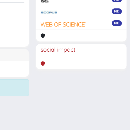
ND
ND
social impact