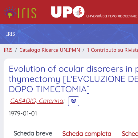
IRIS
IRIS
Catalogo Ricerca UNIPMN
1 Contributo su Rivist
Evolution of ocular disorders in
thymectomy [L'EVOLUZIONE DEI
DOPO TIMECTOMIA]
CASADIO, Caterina
;
1979-01-01
Scheda breve
Scheda completa
Sched