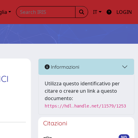
glia
IT
LOGIN
Informazioni
CI
Utilizza questo identificativo per
citare o creare un link a questo
documento:
https://hdl.handle.net/11579/1253
Citazioni
ND