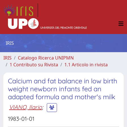
IRIS
IRIS
Catalogo Ricerca UNIPMN
1 Contributo su Rivista
1.1 Articolo in rivista
Calcium and fat balance in low birth
weight newborn infants fed an
adapted formula and mother's milk
VIANO, Ilario
;
1983-01-01