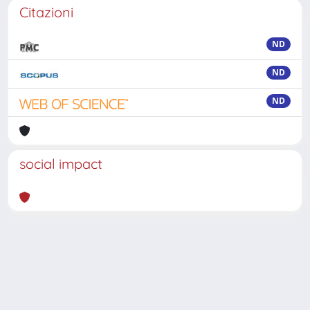
Citazioni
ND
ND
ND
social impact
Powered by
IRIS
-
about IRIS
-