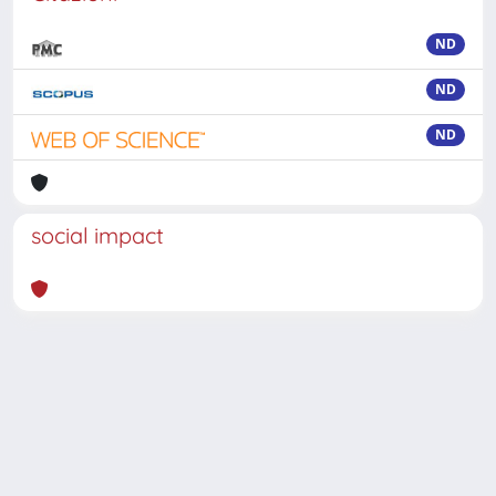
ND
ND
ND
social impact
Powered by
IRIS
-
about IRIS
-
Utilizzo dei cookie
-
Privacy
Copyright © 2026