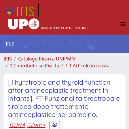
IRIS
IRIS
Catalogo Ricerca UNIPMN
1 Contributo su Rivista
1.1 Articolo in rivista
[Thyrotropic and thyroid function
after antineoplastic treatment in
infants]. FT Funzionalita tireotropa e
tiroidea dopo trattamento
antineoplastico nel bambino.
BONA, Gianni
;