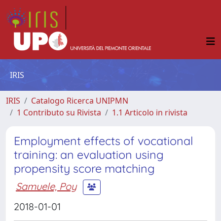
IRIS
IRIS
Catalogo Ricerca UNIPMN
1 Contributo su Rivista
1.1 Articolo in rivista
Employment effects of vocational
training: an evaluation using
propensity score matching
Samuele, Poy
2018-01-01