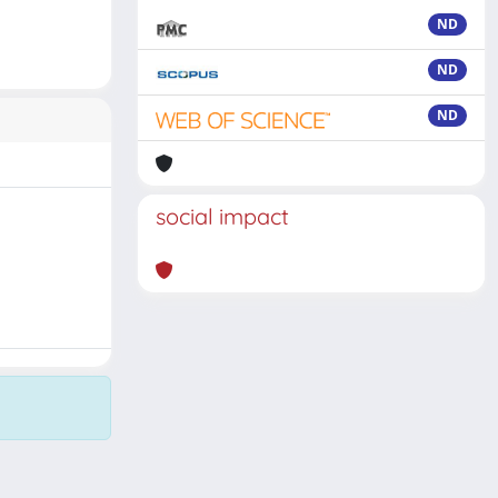
ND
ND
ND
social impact