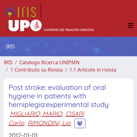
IRIS
IRIS
Catalogo Ricerca UNIPMN
1 Contributo su Rivista
1.1 Articolo in rivista
Post stroke: evaluation of oral
hygiene in patients with
hemiplegia:experimental study
MIGLIARIO, MARIO
;
CISARI,
Carlo
;
RIMONDINI, Lia
2012-01-01