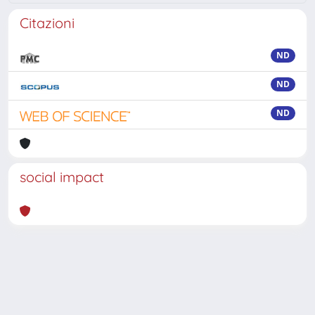
Citazioni
ND
ND
ND
social impact