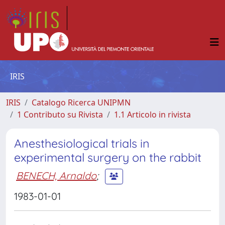
IRIS
IRIS
Catalogo Ricerca UNIPMN
1 Contributo su Rivista
1.1 Articolo in rivista
Anesthesiological trials in
experimental surgery on the rabbit
BENECH, Arnaldo
;
1983-01-01