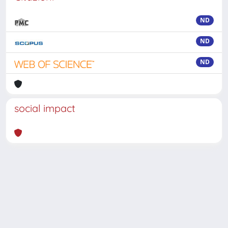
ND
ND
ND
social impact
Powered by
IRIS
-
about IRIS
-
Utilizzo dei cookie
-
Privacy
Copyright © 2026