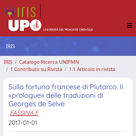
IRIS
IRIS
Catalogo Ricerca UNIPMN
1 Contributo su Rivista
1.1 Articolo in rivista
Sulla fortuna francese di Plutarco. Il
«prologue» delle traduzioni di
Georges de Selve
FASSINA F
2017-01-01