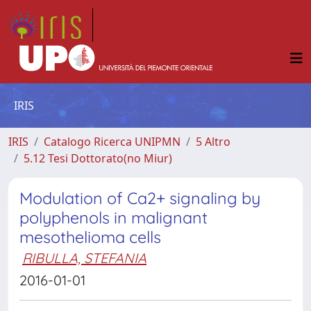
IRIS
IRIS
Catalogo Ricerca UNIPMN
5 Altro
5.12 Tesi Dottorato(no Miur)
Modulation of Ca2+ signaling by
polyphenols in malignant
mesothelioma cells
RIBULLA, STEFANIA
2016-01-01