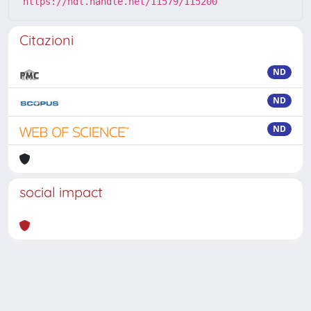
https://hdl.handle.net/11579/115200
Citazioni
ND
ND
ND
social impact