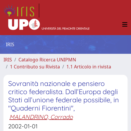
IRIS
IRIS
Catalogo Ricerca UNIPMN
1 Contributo su Rivista
1.1 Articolo in rivista
Sovranità nazionale e pensiero
critico federalista. Dall’Europa degli
Stati all’unione federale possibile, in
"Quaderni Fiorentini",
MALANDRINO, Corrado
2002-01-01