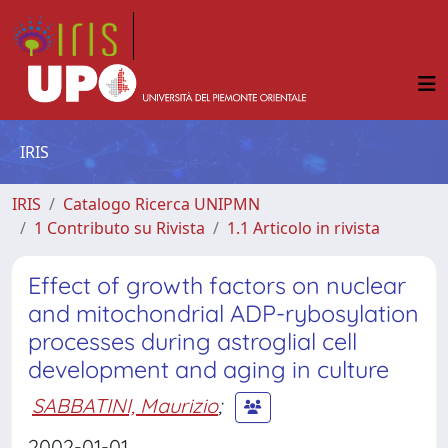
IRIS
IRIS
Catalogo Ricerca UNIPMN
1 Contributo su Rivista
1.1 Articolo in rivista
Effect of growth factors on nuclear
and mitochondrial ADP-rybosylation
processes during astroglial cell
development and aging in culture
SABBATINI, Maurizio
;
2002-01-01