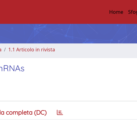
Home
Sfo
a
1.1 Articolo in rivista
 mRNAs
a completa (DC)