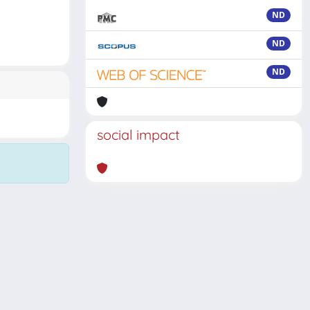
ND
ND
ND
social impact