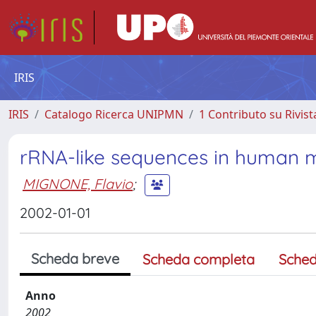
IRIS
IRIS
Catalogo Ricerca UNIPMN
1 Contributo su Rivist
rRNA-like sequences in human
MIGNONE, Flavio
;
2002-01-01
Scheda breve
Scheda completa
Sched
Anno
2002