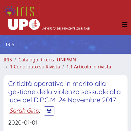
IRIS
IRIS
Catalogo Ricerca UNIPMN
1 Contributo su Rivista
1.1 Articolo in rivista
Criticità operative in merito alla
gestione della violenza sessuale alla
luce del D.P.C.M. 24 Novembre 2017
Sarah Gino
;
2020-01-01