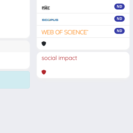
ND
ND
ND
social impact