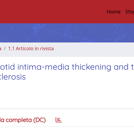
Home
Sfo
a
1.1 Articolo in rivista
otid intima-media thickening and 
lerosis
a completa (DC)