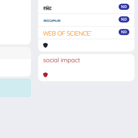
ND
ND
ND
social impact