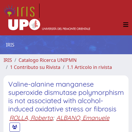
IRIS
IRIS
Catalogo Ricerca UNIPMN
1 Contributo su Rivista
1.1 Articolo in rivista
Valine-alanine manganese
superoxide dismutase polymorphism
is not associated with alcohol-
induced oxidative stress or fibrosis
ROLLA, Roberta
;
ALBANO, Emanuele