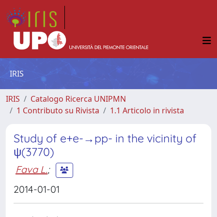
IRIS
IRIS
Catalogo Ricerca UNIPMN
1 Contributo su Rivista
1.1 Articolo in rivista
Study of e+e-→pp- in the vicinity of
ψ(3770)
Fava L.
;
2014-01-01