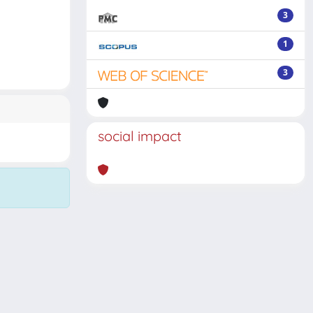
3
1
3
social impact