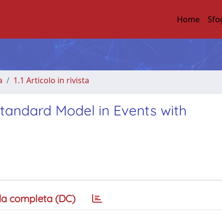
Home
Sfo
a
1.1 Articolo in rivista
tandard Model in Events with
a completa (DC)