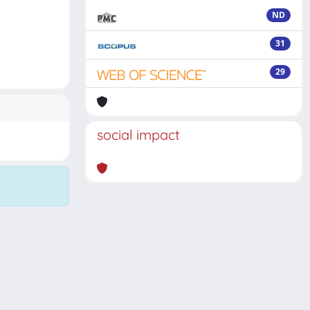
ND
31
29
social impact