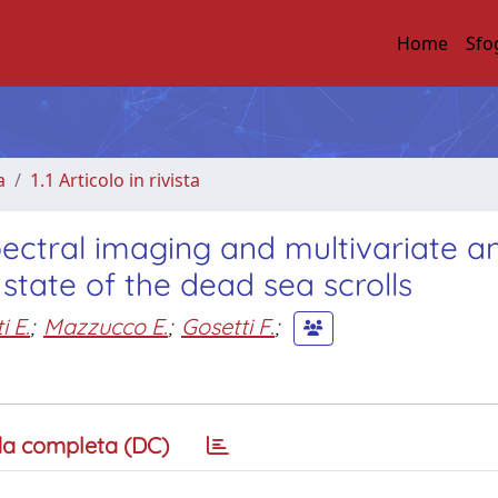
Home
Sfo
a
1.1 Articolo in rivista
ctral imaging and multivariate an
state of the dead sea scrolls
i E.
;
Mazzucco E.
;
Gosetti F.
;
a completa (DC)