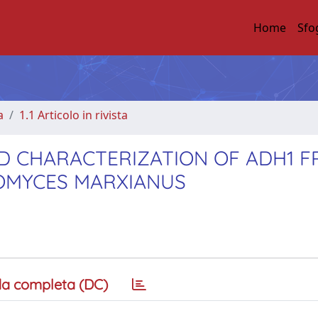
Home
Sfo
a
1.1 Articolo in rivista
ND CHARACTERIZATION OF ADH1 
OMYCES MARXIANUS
a completa (DC)