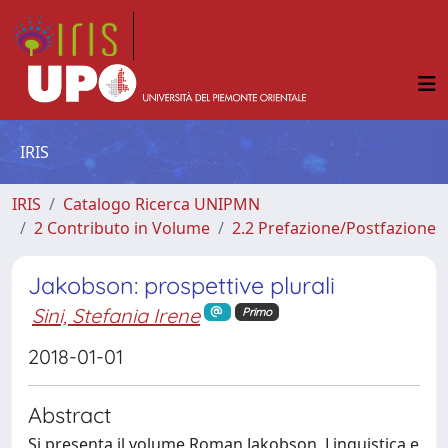
IRIS
IRIS
Catalogo Ricerca UNIPMN
2 Contributo in Volume
2.2 Prefazione/Postfazione
Jakobson: prospettive plurali
Sini, Stefania Irene
Primo
2018-01-01
Abstract
Si presenta il volume Roman Jakobson, Linguistica e