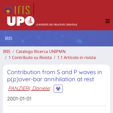
IRIS
IRIS
Catalogo Ricerca UNIPMN
1 Contributo su Rivista
1.1 Articolo in rivista
Contribution from S and P waves in
p(p)over-bar annihilation at rest
PANZIERI, Daniele
;
2001-01-01