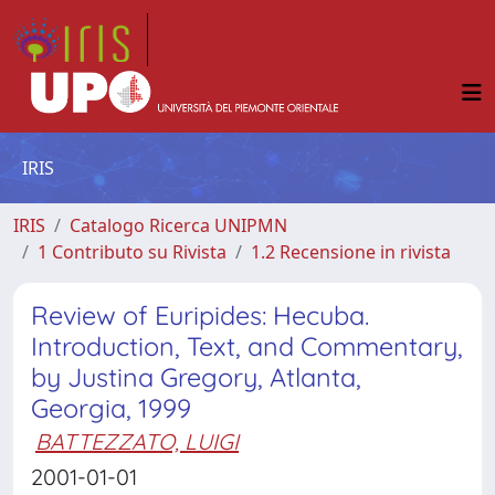
IRIS
IRIS
Catalogo Ricerca UNIPMN
1 Contributo su Rivista
1.2 Recensione in rivista
Review of Euripides: Hecuba.
Introduction, Text, and Commentary,
by Justina Gregory, Atlanta,
Georgia, 1999
BATTEZZATO, LUIGI
2001-01-01