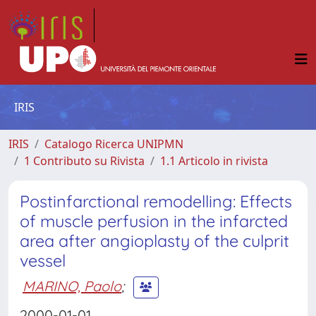
IRIS
IRIS
Catalogo Ricerca UNIPMN
1 Contributo su Rivista
1.1 Articolo in rivista
Postinfarctional remodelling: Effects
of muscle perfusion in the infarcted
area after angioplasty of the culprit
vessel
MARINO, Paolo
;
2000-01-01