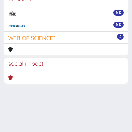
ND
ND
2
social impact
Powered by
IRIS
-
about IRIS
-