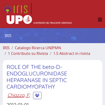
IRIS
IRIS
Catalogo Ricerca UNIPMN
1 Contributo su Rivista
1.5 Abstract in rivista
ROLE OF THE beta-D-
ENDOGLUCURONIDASE
HEPARANASE IN SEPTIC
CARDIOMYOPATHY
Chiazza, F
;
2017-01-01