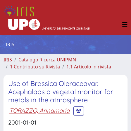
IRIS
IRIS
Catalogo Ricerca UNIPMN
1 Contributo su Rivista
1.1 Articolo in rivista
Use of Brassica Oleraceavar.
Acephalaas a vegetal monitor for
metals in the atmosphere
TORAZZO, Annamaria
2001-01-01