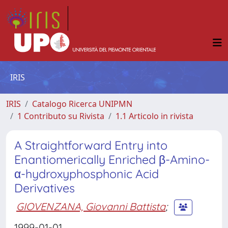
IRIS
IRIS
Catalogo Ricerca UNIPMN
1 Contributo su Rivista
1.1 Articolo in rivista
A Straightforward Entry into
Enantiomerically Enriched β-Amino-
α-hydroxyphosphonic Acid
Derivatives
GIOVENZANA, Giovanni Battista
;
1999-01-01