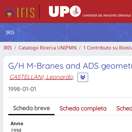
IRIS
IRIS
Catalogo Ricerca UNIPMN
1 Contributo su Rivist
G/H M-Branes and ADS geometr
CASTELLANI, Leonardo
;
1998-01-01
Scheda breve
Scheda completa
Sched
Anno
1998