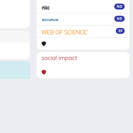
ND
ND
39
social impact