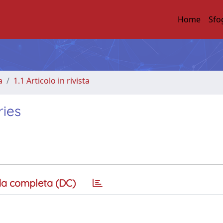
Home
Sfo
a
1.1 Articolo in rivista
ies
a completa (DC)