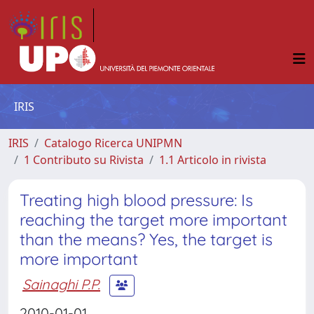
IRIS
IRIS
Catalogo Ricerca UNIPMN
1 Contributo su Rivista
1.1 Articolo in rivista
Treating high blood pressure: Is
reaching the target more important
than the means? Yes, the target is
more important
Sainaghi P.P.
2010-01-01