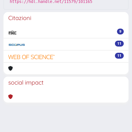
https://hdl.handle.net/11579/101165
Citazioni
9
11
11
social impact