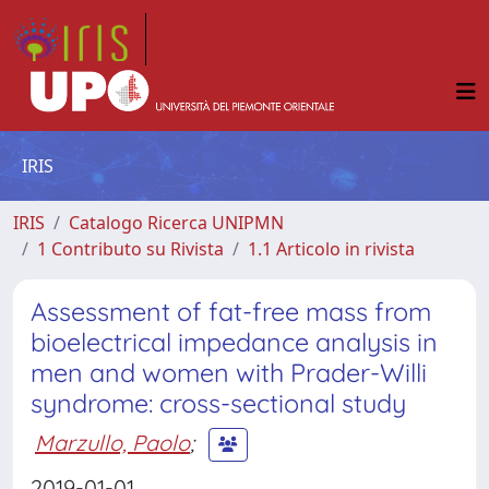
IRIS
IRIS
Catalogo Ricerca UNIPMN
1 Contributo su Rivista
1.1 Articolo in rivista
Assessment of fat-free mass from
bioelectrical impedance analysis in
men and women with Prader-Willi
syndrome: cross-sectional study
Marzullo, Paolo
;
2019-01-01