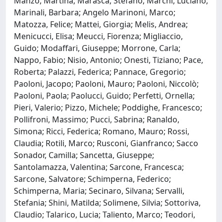
Manzo, Martina; Marasca, Stefano; Marchi, Luciano;
Marinali, Barbara; Angelo Marinoni, Marco;
Matozza, Felice; Mattei, Giorgia; Melis, Andrea;
Menicucci, Elisa; Meucci, Fiorenza; Migliaccio,
Guido; Modaffari, Giuseppe; Morrone, Carla;
Nappo, Fabio; Nisio, Antonio; Onesti, Tiziano; Pace,
Roberta; Palazzi, Federica; Pannace, Gregorio;
Paoloni, Jacopo; Paoloni, Mauro; Paoloni, Niccolò;
Paoloni, Paola; Paolucci, Guido; Perfetti, Ornella;
Pieri, Valerio; Pizzo, Michele; Poddighe, Francesco;
Pollifroni, Massimo; Pucci, Sabrina; Ranaldo,
Simona; Ricci, Federica; Romano, Mauro; Rossi,
Claudia; Rotili, Marco; Rusconi, Gianfranco; Sacco
Sonador, Camilla; Sancetta, Giuseppe;
Santolamazza, Valentina; Sarcone, Francesca;
Sarcone, Salvatore; Schimperna, Federico;
Schimperna, Maria; Secinaro, Silvana; Servalli,
Stefania; Shini, Matilda; Solimene, Silvia; Sottoriva,
Claudio; Talarico, Lucia; Taliento, Marco; Teodori,