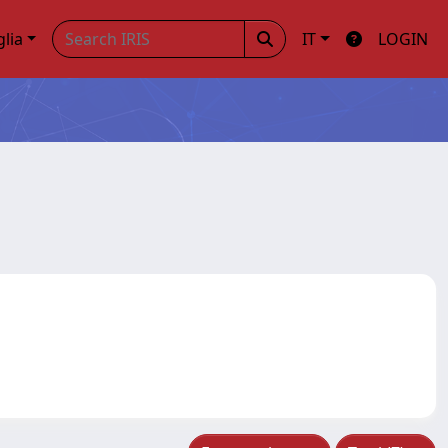
glia
IT
LOGIN