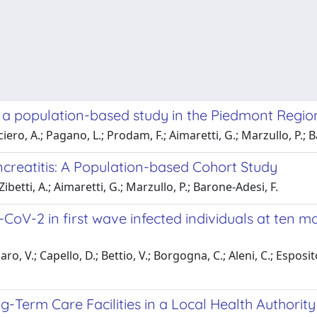
a population-based study in the Piedmont Region,
iero, A.; Pagano, L.; Prodam, F.; Aimaretti, G.; Marzullo, P.; 
creatitis: A Population-based Cohort Study
ibetti, A.; Aimaretti, G.; Marzullo, P.; Barone-Adesi, F.
-CoV-2 in first wave infected individuals at ten 
o, V.; Capello, D.; Bettio, V.; Borgogna, C.; Aleni, C.; Esposito
g-Term Care Facilities in a Local Health Authority