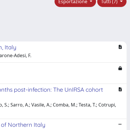
Esportazione
Tutti (7)
 Italy
Barone-Adesi, F.
months post-infection: The UnIRSA cohort
, S.; Sarro, A.; Vasile, A.; Comba, M.; Testa, T.; Cotrupi,
 of Northern Italy