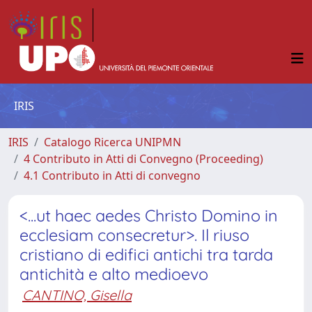
IRIS
IRIS
Catalogo Ricerca UNIPMN
4 Contributo in Atti di Convegno (Proceeding)
4.1 Contributo in Atti di convegno
<...ut haec aedes Christo Domino in
ecclesiam consecretur>. Il riuso
cristiano di edifici antichi tra tarda
antichità e alto medioevo
CANTINO, Gisella