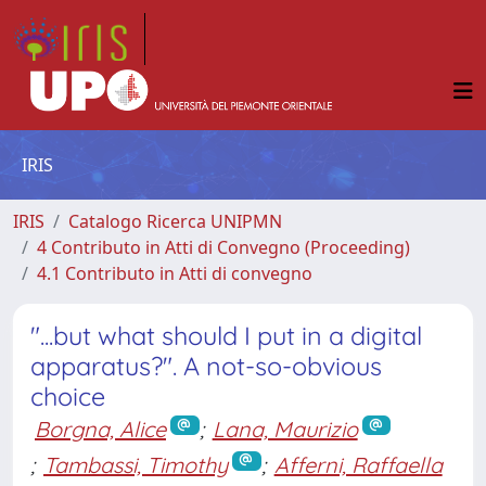
IRIS
IRIS
Catalogo Ricerca UNIPMN
4 Contributo in Atti di Convegno (Proceeding)
4.1 Contributo in Atti di convegno
"...but what should I put in a digital
apparatus?". A not-so-obvious
choice
Borgna, Alice
;
Lana, Maurizio
;
Tambassi, Timothy
;
Afferni, Raffaella