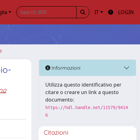
glia
IT
LOGIN
o
io-
Informazioni
Utilizza questo identificativo per
no
citare o creare un link a questo
documento:
https://hdl.handle.net/11579/9414
6
Citazioni