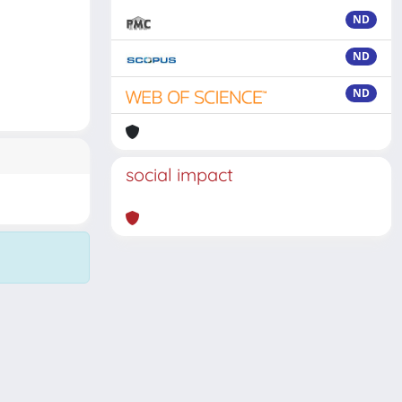
ND
ND
ND
social impact