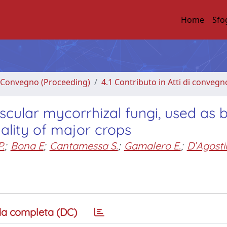
Home
Sfo
di Convegno (Proceeding)
4.1 Contributo in Atti di convegn
cular mycorrhizal fungi, used as b
ality of major crops
.
;
Bona E
;
Cantamessa S.
;
Gamalero E.
;
D’Agosti
a completa (DC)