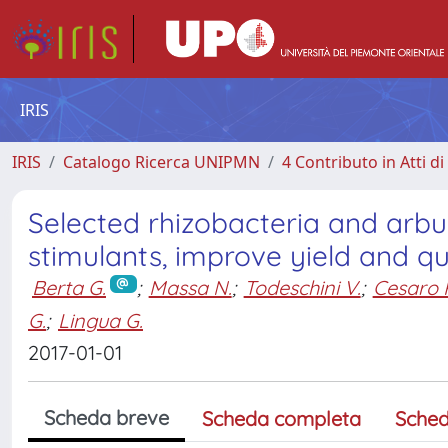
IRIS
IRIS
Catalogo Ricerca UNIPMN
4 Contributo in Atti 
Selected rhizobacteria and arbus
stimulants, improve yield and qu
Berta G.
;
Massa N.
;
Todeschini V.
;
Cesaro P
G.
;
Lingua G.
2017-01-01
Scheda breve
Scheda completa
Sched