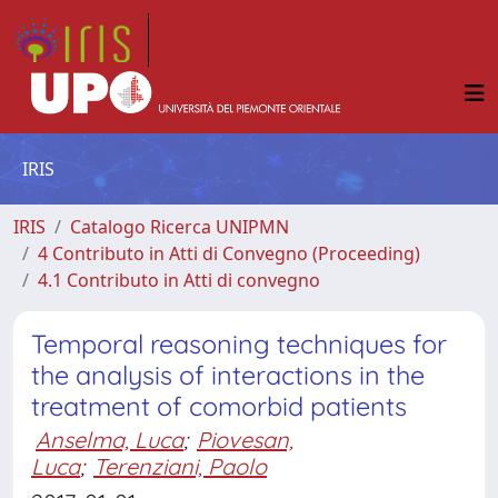
IRIS
IRIS
Catalogo Ricerca UNIPMN
4 Contributo in Atti di Convegno (Proceeding)
4.1 Contributo in Atti di convegno
Temporal reasoning techniques for
the analysis of interactions in the
treatment of comorbid patients
Anselma, Luca
;
Piovesan,
Luca
;
Terenziani, Paolo