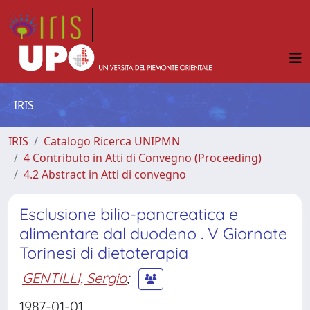
IRIS
IRIS
Catalogo Ricerca UNIPMN
4 Contributo in Atti di Convegno (Proceeding)
4.2 Abstract in Atti di convegno
Esclusione bilio-pancreatica e
alimentare dal duodeno . V Giornate
Torinesi di dietoterapia
GENTILLI, Sergio
;
1987-01-01