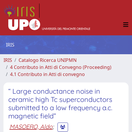
IRIS
IRIS
Catalogo Ricerca UNIPMN
4 Contributo in Atti di Convegno (Proceeding)
4.1 Contributo in Atti di convegno
“ Large conductance noise in
ceramic high Tc superconductors
submitted to a low frequency a.c.
magnetic field”
MASOERO, Aldo
;